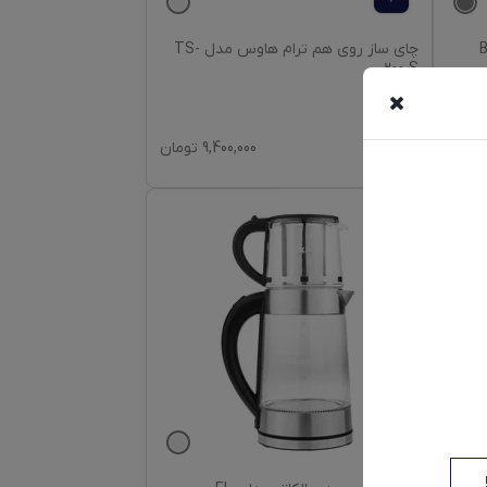
دل BCX-
چای ساز روی هم ترام هاوس مدل TS-
200 S
تومان
9,400,000
تومان