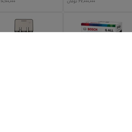
67,000,000
تومان
10,100,000
کیسه جاروبرقی بوش مدل GALL کد
آبسردکن بنس مدل BW-S642
1 مناسب برای
...
530,000
تومان
15,500,000