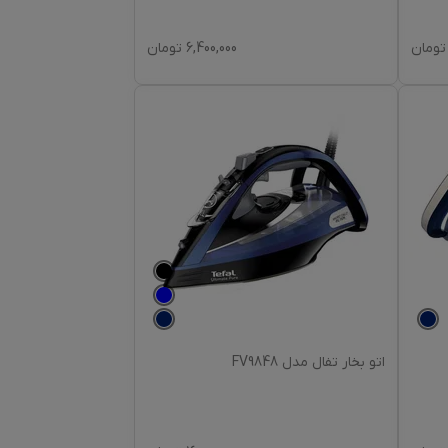
تومان
6,400,000
تومان
اتو بخار تفال مدل FV9848