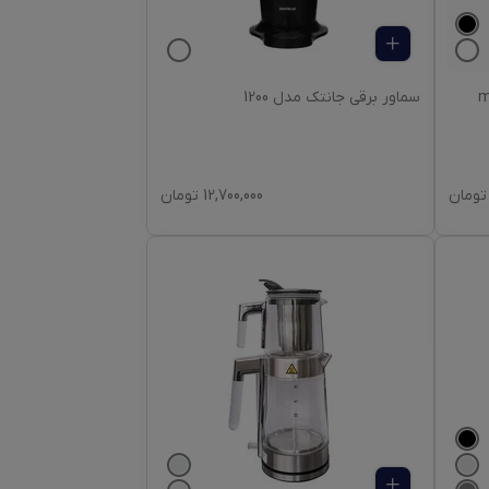
mc-313
سماور برقی جانتک مدل 1200
تومان
12,700,000
تومان