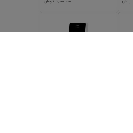
تومان
16,000,000
تومان
آبسردکن بنس مدل BW-916-UF
تومان
21,800,000
تومان