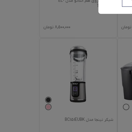
چای ساز روی هم الکاتو مدل EL-
TM122BS
تومان
8,500,000
تومان
شیکر نینجا مدل BC151EUBK