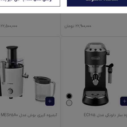
ساز روی هم بویانت مدل Stylish
مخلوط کن بوش مدل MMB42G0B
22,900,000
تومان
22,500,000
 ساز دلونگی مدل EC685
آبمیوه گیری بوش مدل MES25A0