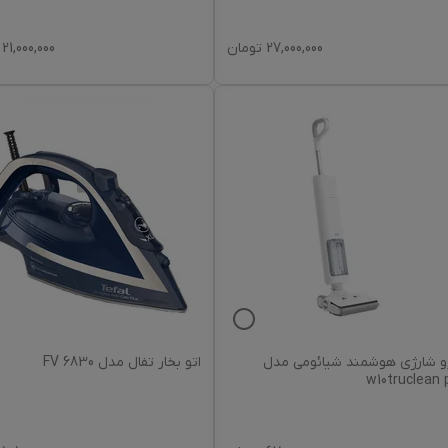
27,000,000
تومان
21,000,000
و شارژی هوشمند شیائومی مدل
اتو بخار تفال مدل FV 6830
w10truclean 