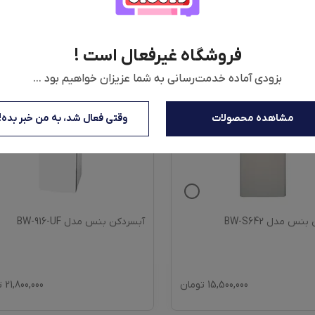
فروشگاه غیرفعال است !
بزودی آماده خدمت‌رسانی به شما عزیزان خواهیم بود ...
مشاهده محصولات
وقتی فعال شد، به من خبر بده!
نس مدل BW-S642
آبسردکن بنس مدل BW-916-UF
15,500,000
تومان
21,800,000
ت