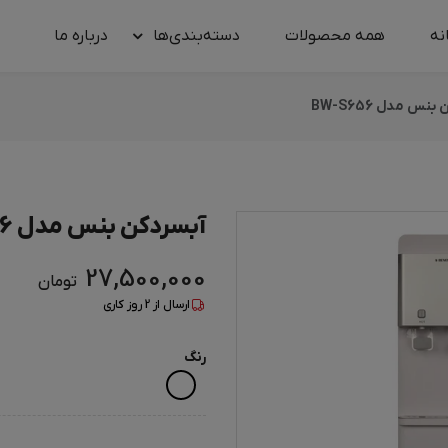
نه
همه محصولات
دسته‌بندی‌ها
درباره‌ ما
نس مدل BW-S656
آبسردکن بنس مدل BW-S656
27,500,000
تومان
ارسال از
2
روز کاری
رنگ