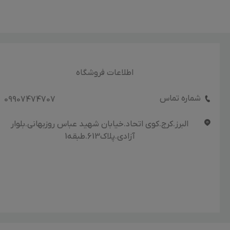
اطلاعات فروشگاه
شماره تماس
09907474707
البرز.کرج.کوی اتحاد.خیابان شهید عباس روزبهانی.بلوار
آزادی.پلاک613.طبقه1