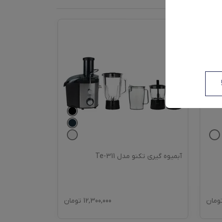
آبمیوه گیری تکنو مدل Te-311
15C MAX
ومان
12,300,000
تومان