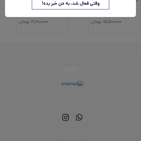
916-UF
S642
وقتی فعال شد، به من خبر بده!
15,500,000
تومان
21,800,000
تومان