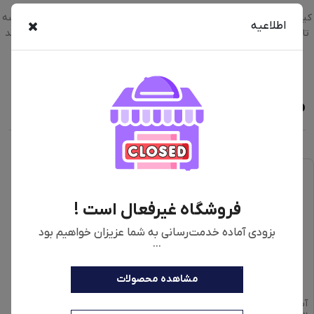
کیسه جاروبرقی بوش مدل GALL مناسب برای تمامی جاروبرقی های که کیسه
اطلاعیه
تایپ G استفاده میکنن کیسه gall نمونه جدید کیسه های G ,GXLL میباشد
که کد کالا 17000940 میباشد
محصولات مشابه
فروشگاه غیرفعال است !
بزودی آماده خدمت‌رسانی به شما عزیزان خواهیم بود
...
مشاهده محصولات
آبسردکن بنس مدل BW-
آبسردکن بنس مدل BW-