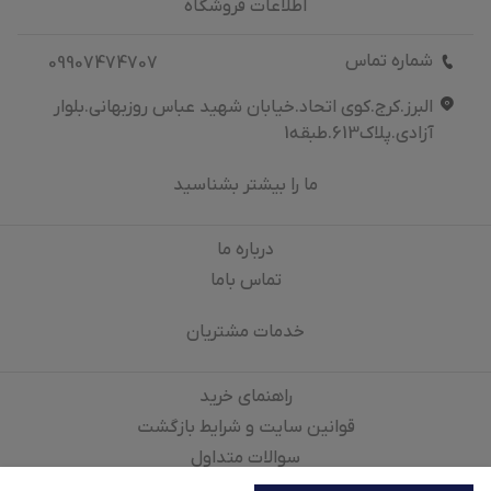
اطلاعات فروشگاه
شماره تماس
09907474707
البرز.کرج.کوی اتحاد.خیابان شهید عباس روزبهانی.بلوار
آزادی.پلاک613.طبقه1
ما را بیشتر بشناسید
درباره‌ ما
تماس باما
خدمات مشتریان
راهنمای خرید
قوانین سایت و شرایط بازگشت
سوالات متداول