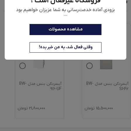
فروشگاه غیرفعال است !
محصولات مشابه
بزودی آماده خدمت‌رسانی به شما عزیزان خواهیم بود
...
مشاهده محصولات
وقتی فعال شد، به من خبر بده!
آبسردکن بنس مدل BW-
آبسردکن بنس مدل BW-
916-UF
S642
15,500,000
تومان
21,800,000
تومان