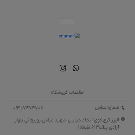
اطلاعات فروشگاه
شماره تماس
09907474707
البرز.کرج.کوی اتحاد.خیابان شهید عباس روزبهانی.بلوار
آزادی.پلاک613.طبقه1