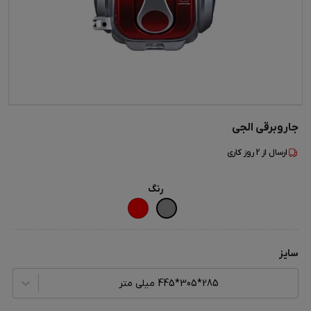
جاروبرقی الجی
ارسال از
2
روز کاری
رنگ
سایز
285*305*445 میلی متر