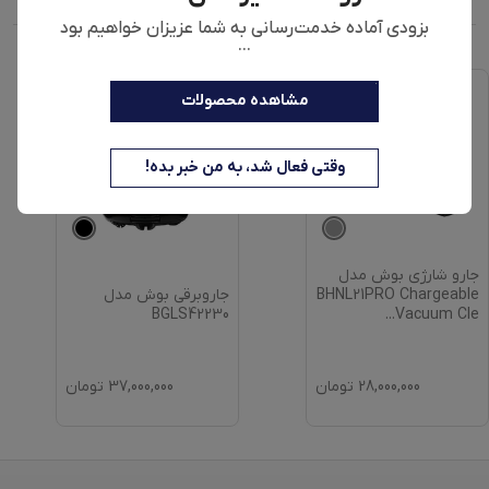
بزودی آماده خدمت‌رسانی به شما عزیزان خواهیم بود
...
مشاهده محصولات
وقتی فعال شد، به من خبر بده!
جارو شارژی بوش مدل
جاروبرقی بوش مدل
BHNL21PRO Chargeable
BGLS42230
...
Vacuum Cle
28,000,000
تومان
37,000,000
تومان