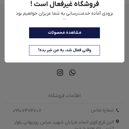
فروشگاه غیرفعال است !
بزودی آماده خدمت‌رسانی به شما عزیزان خواهیم بود
...
مشاهده محصولات
وقتی فعال شد، به من خبر بده!
اطلاعات فروشگاه
شماره تماس
09907474707
البرز.کرج.کوی اتحاد.خیابان شهید عباس روزبهانی.بلوار