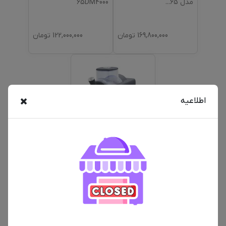
مدل 65
...
65DM4000
169,800,000
تومان
122,000,000
تومان
اطلاعیه
بستنی ساز نوتریکوک
مدل FRS330
94,000,000
تومان