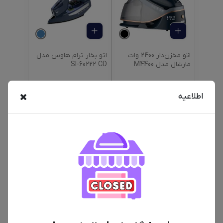
اتو مخزن‌دار 2400 وات
اتو بخار ترام هاوس مدل
مارشال مدل M4400
SI-60222 CD
اطلاعیه
12,600,000
تومان
9,200,000
تومان
بخارگر 2980 وات تفال
اتو بخار فیلیپس مدل
مدل QT1510 G0
5020