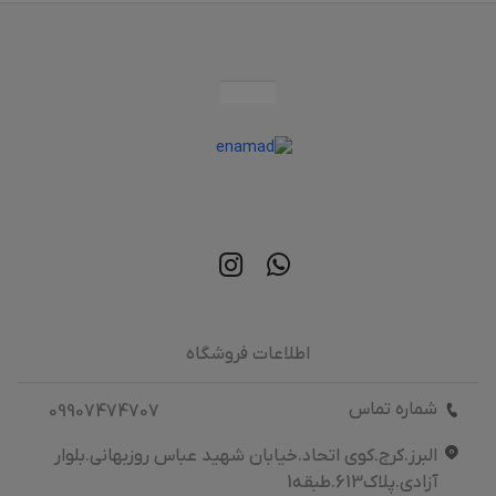
اطلاعات فروشگاه
شماره تماس
09907474707
البرز.کرج.کوی اتحاد.خیابان شهید عباس روزبهانی.بلوار
آزادی.پلاک613.طبقه1