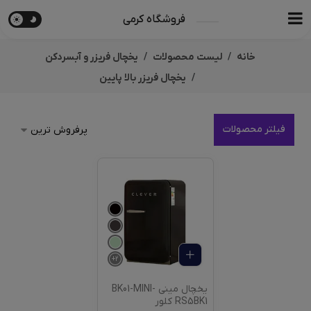
فروشگاه کرمی
خانه
لیست محصولات
یخچال فریزر و آبسردکن
یخچال فریزر بالا پایین
فیلتر محصولات
+
2
یخچال مینی BK01-MINI-
RS5BK1 کلور