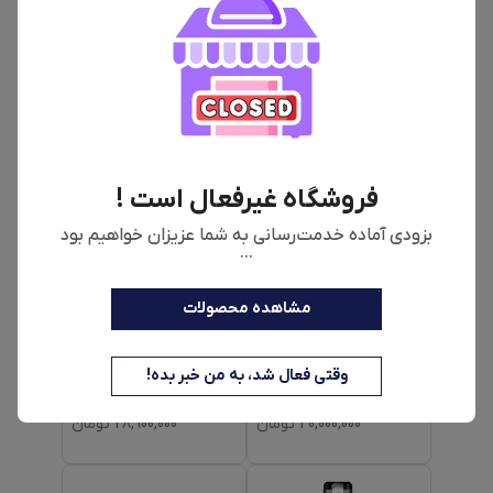
مدل SVC-RL24BE
BCHF2MX20
21,400,000
تومان
32,000,000
تومان
فروشگاه غیرفعال است !
بزودی آماده خدمت‌رسانی به شما عزیزان خواهیم بود
...
مشاهده محصولات
جاروبرقی فیلیپس مدل
جاروبرقی 2000 وات
FC9170
فیلیپس مدل FC9570
وقتی فعال شد، به من خبر بده!
40,000,000
تومان
28,900,000
تومان