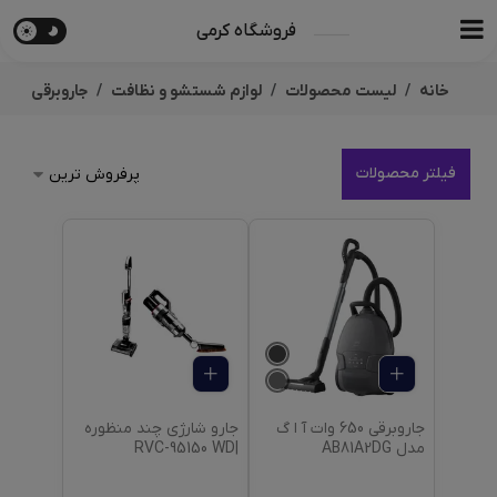
فروشگاه کرمی
خانه
لیست محصولات
لوازم شستشو و نظافت
جاروبرقی
فیلتر محصولات
جاروبرقی 650 وات آ ا گ
جارو شارژی چند منظوره
مدل AB81A2DG
|RVC-95150 WD