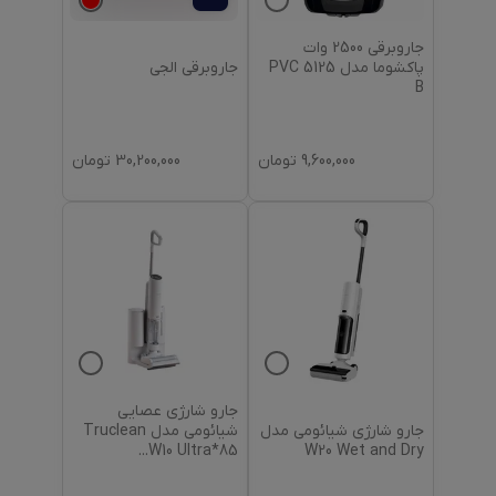
جاروبرقی 2500 وات
جاروبرقی الجی
پاکشوما مدل PVC 5125
B
9,600,000
تومان
30,200,000
تومان
جارو شارژی عصایی
جارو شارژی شیائومی مدل
شیائومی مدل Truclean
W20 Wet and Dry
...
W10 Ultra*85