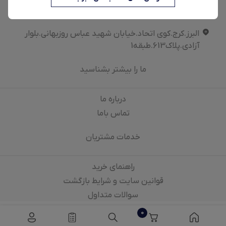
شماره تماس
09907474707
البرز.کرج.کوی اتحاد.خیابان شهید عباس روزبهانی.بلوار
آزادی.پلاک613.طبقه1
ما را بیشتر بشناسید
درباره‌ ما
تماس باما
خدمات مشتریان
راهنمای خرید
قوانین سایت و شرایط بازگشت
سوالات متداول
0