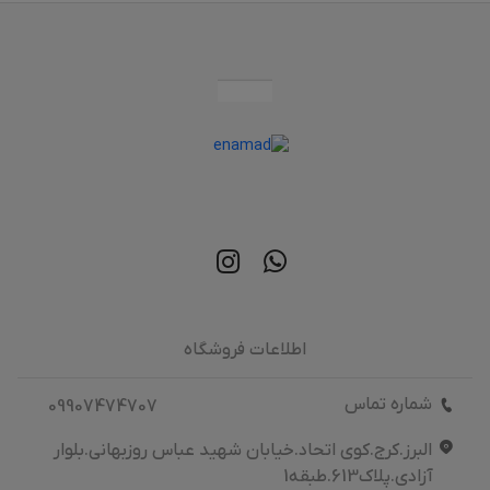
اطلاعات فروشگاه
شماره تماس
09907474707
البرز.کرج.کوی اتحاد.خیابان شهید عباس روزبهانی.بلوار
آزادی.پلاک613.طبقه1