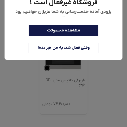
فروشگاه غیرفعال است !
بزودی آماده خدمت‌رسانی به شما عزیزان خواهیم بود
...
90,700,000
تومان
73,400,000
تومان
مشاهده محصولات
وقتی فعال شد، به من خبر بده!
فربرقی داتیس مدل DF-
696
74,400,000
تومان