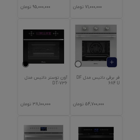
71,000,000
تومان
95,000,000
تومان
فر برقی داتیس مدل DF
آون توستر داتیس مدل
DT-736
684 U
54,700,000
تومان
38,100,000
تومان