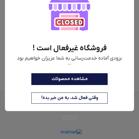
چرخ گوشت ترام هاوس
مدل MG-40151
فروشگاه غیرفعال است !
بزودی آماده خدمت‌رسانی به شما عزیزان خواهیم بود
...
10,500,000
تومان
مشاهده محصولات
وقتی فعال شد، به من خبر بده!