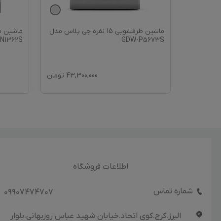
دل
ماشین ظرفشویی 15 نفره جی پلاس مدل
N1362S
GDW-P5673S
122,
تومان
43,300,000
تومان
اطلاعات فروشگاه
شماره تماس
09907474707
البرز.کرج.کوی اتحاد.خیابان شهید عباس روزبهانی.بلوار