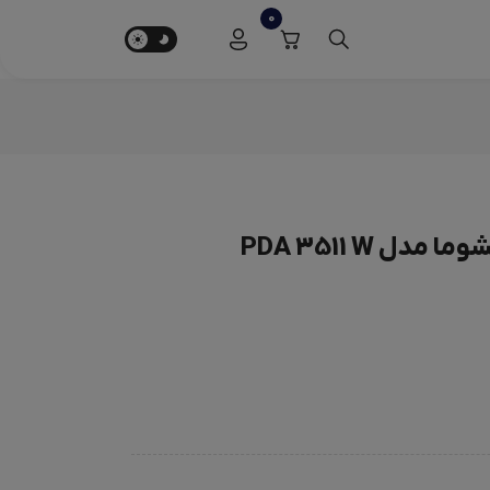
0
ل PDA 3511 W