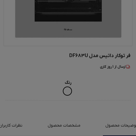
فر توکار داتیس مدل DF683U
ارسال از
1
روز کاری
رنگ
وضیحات محصول
مشخصات محصول
نظرات کاربران