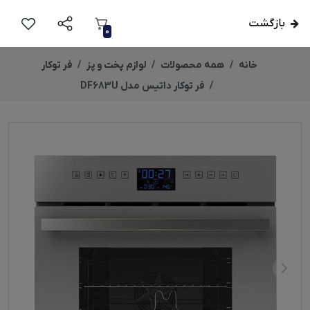
بازگشت
0
خانه
همه محصولات
لوازم پخت و پز
فر توکار
فر توکار داتیس مدل DF683U