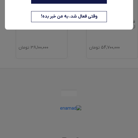
وقتی فعال شد، به من خبر بده!
فر برقی داتیس مدل DF
آون توستر داتیس مدل
DT-736
684 U
54,700,000
تومان
38,100,000
تومان