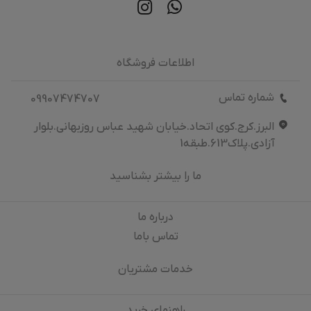
اطلاعات فروشگاه
شماره تماس
09907474707
البرز.کرج.کوی اتحاد.خیابان شهید عباس روزبهانی.بلوار
آزادی.پلاک613.طبقه1
ما را بیشتر بشناسید
درباره‌ ما
تماس باما
خدمات مشتریان
راهنمای خرید