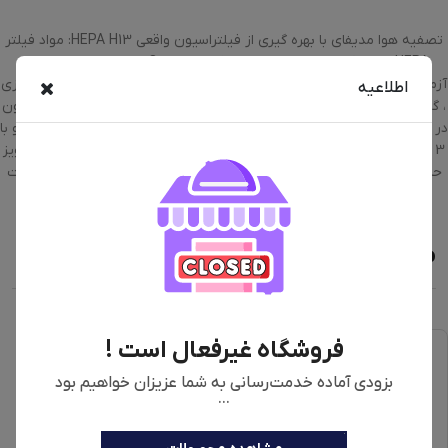
تصفیه هوا مدیفای با بهره گیری از فیلتراسیون واقعی HEPA H13: مواد فیلتر
HEPA هوا را آزمایش کنید تا 99.9 ٪ ذرات را از O.3 تا 0.1 میکرومتر توسط
آزمایشگاه های intertek ، از جمله آلرژن ها ، بو ، VOC ، دود ، دود آتش سوزی
اطلاعیه
، گرده ، پله دار ، گرد و غبار ، دود ، آلودگی ها و سایر موارد به اندازه 0.1 میکرون
در اندازه حذف کرده و یک محیط تمیز را حفظ می کند. فوق العاده آرام بوده و با
3 سرعت فن ،با کمترین تنظیمات تقریباً ساکت است. با 110 ولت در سطح نویز
حداقل 19.8dB و حداکثر 49.3dB برای پاکیزه ترین حالت منزل شما آماده است
محصولات مشابه
فروشگاه غیرفعال است !
بزودی آماده خدمت‌رسانی به شما عزیزان خواهیم بود
...