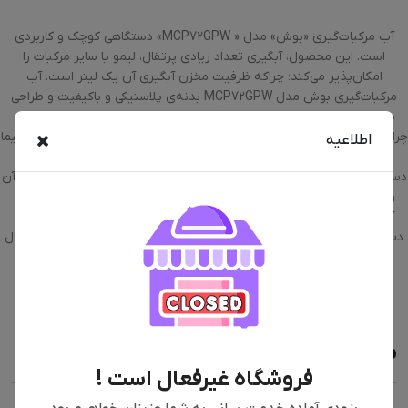
آب مرکبات‌گیری «بوش» مدل « MCP72GPW» دستگاهی کوچک و کاربردی
است. این محصول، آبگیری تعداد زیادی پرتقال، لیمو یا سایر مرکبات را
امکان‌پذیر می‌کند؛ چراکه ظرفیت مخزن آبگیری آن یک لیتر است. آب
مرکبات‌گیری بوش مدل MCP72GPW بدنه‌ی پلاستیکی و باکیفیت و طراحی
بسیار زیبایی دارد. این آب مرکبات‌گیری به شکل ویژه‌ای طراحی شده است؛
چراکه روی تنگ شیشه‌ای مخصوص خود سوار می‌شود و آب‌پرتقال را مستقیما
اطلاعیه
به آن وارد می‌کند. طراحی تنگ طوری است که بدون نیاز به دسته و
دستگیره‌ی اضافه، به‌راحتی در دست جای می‌گیرد. زمانی‌که آب‌پرتقال درون آن
ریخته می‌شود، بسیار وسوسه‌انگیز است و کاربر یا میهمانان را به نوشیدن
آب‌پرتقال تازه و طبیعی مشتاق می‌کند. درپوش مخصوص تنگ نیز همراه
دستگاه است تا درصورتی‌که تمام آب‌میوه مصرف نشد، بتوان آن را در یخچال
نگه داشت یا تنگ پر از آب‌پرتقال را در یخچال قرار داد تا برای پذیرایی از
میهمانان یا سر میز صبحانه خنک شود.
محصولات مشابه
فروشگاه غیرفعال است !