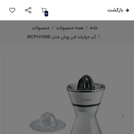
بازگشت
0
خانه
همه محصولات
محصولات
آب مرکبات گیر بوش مدل MCP72GMB