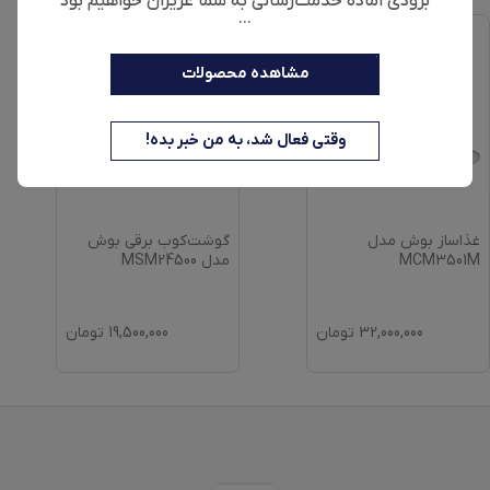
بزودی آماده خدمت‌رسانی به شما عزیزان خواهیم بود
...
مشاهده محصولات
وقتی فعال شد، به من خبر بده!
غذاساز بوش مدل
گوشت‌کوب برقی بوش
MCM3501M
مدل MSM24500
32,000,000
تومان
19,500,000
تومان