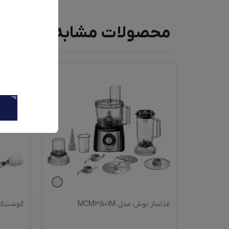
محصولات مشابه
ماشین لباسشویی پاکشوما مدل BWF
غذاساز بوش مدل MCM3501M
گوشت‌کوب 