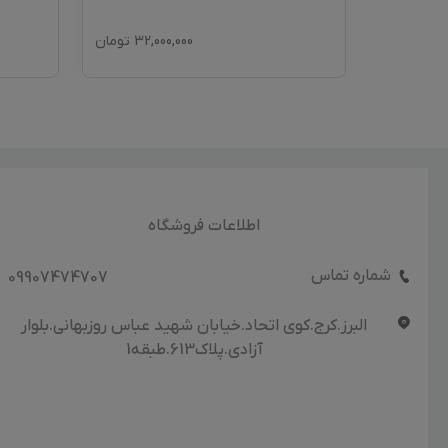
89,0
تومان
32,000,000
تومان
اطلاعات فروشگاه
شماره تماس
09907474707
البرز.کرج.کوی اتحاد.خیابان شهید عباس روزبهانی.بلوار
آزادی.پلاک613.طبقه1