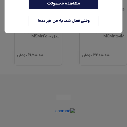
مشاهده محصولات
وقتی فعال شد، به من خبر بده!
غذاساز بوش مدل
گوشت‌کوب برقی بوش
MCM3501M
مدل MSM24500
32,000,000
تومان
19,500,000
تومان