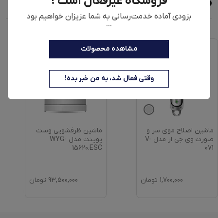
فروشگاه غیرفعال است !
محصولات مشابه
بزودی آماده خدمت‌رسانی به شما عزیزان خواهیم بود
...
مشاهده محصولات
وقتی فعال شد، به من خبر بده!
ماشین اصلاح موی سر و
ماشین ظرفشویی وست
صورت وی جی ار مدل V-
پوینت مدل WYG-
15620.ESC
071
1,700,000
تومان
93,500,000
تومان