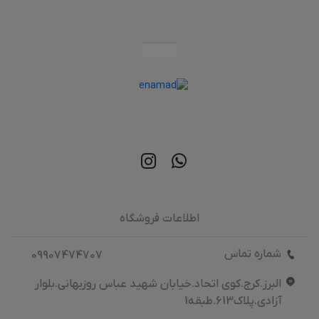
اطلاعات فروشگاه
شماره تماس
09907474707
البرز.کرج.کوی اتحاد.خیابان شهید عباس روزبهانی.بلوار
آزادی.پلاک613.طبقه1