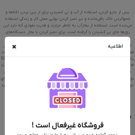
پس از جارو کردن، استفاده از آب و تی کشیدن برای از بین بردن لکه‌ها و
جمع‌کردن خاک باقی‌مانده و نیز تمیز کردن نهایی محل کار و زندگی استفاده
می‌شده است. استفاده از بخارآب به خاطر حرارت و قدرت نفوذی که دارد این
روزها جای تی کشیدن را گرفته است. برای تمیز کردن با بخار، دستگاه‌های
بخارشوی متنوعی به بازار عرضه شد. تبدیل هر چه سریع‌تر آب به بخار و
قدرت متمرکز کردن بخار خروجی از نکاتی است که تولیدکنندگان مختلف در
اطلاعیه
مورد آن حساسیت ویژه‌ای به خرج می‌دهند تا محصولاتشان از بقیه بهتر شود.
یکی از این بخار شوی‌های بسیار با‌کیفیت موجود در بازار، کرشر مدل SC1 easy
fix yellow است. وزن بسیار مناسب 3.2 کیلوگرمی این محصول سبب شده تا
مشکلی در راستای جا‌به‌جایی برای کاربر به‌همراه نداشته باشد. این محصول
توانایی ذخیره‌سازی حجم 200 میلی‌لیتر آب را دارد و تنها به 3 دقیقه زمان برای
تولید بخار نیاز دارد. این محصول برای انواع سطوح هم مناسب بوده و عملکرد
بسیار خوبی خواهد داشت.
محصولات مشابه
فروشگاه غیرفعال است !