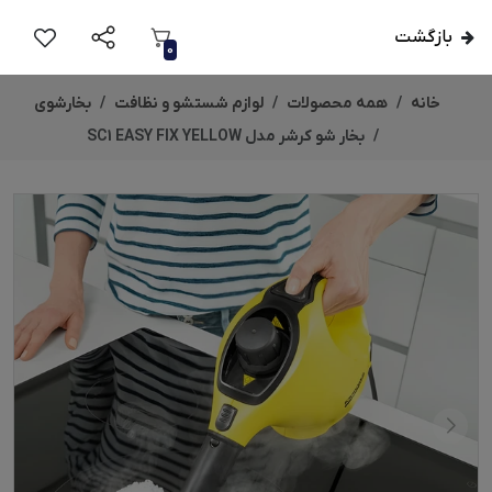
بازگشت
0
خانه
همه محصولات
لوازم شستشو و نظافت
بخارشوی
بخار شو کرشر مدل SC1 EASY FIX YELLOW