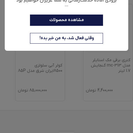
بزودی آماده خدمت‌رسانی به شما عزیزان خواهیم بود
...
مشاهده محصولات
وقتی فعال شد، به من خبر بده!
کتری برقی مک استایلر
کولر آبی سلولزی
مدل mc-313 گنجایش
8500ایران شرق مدل 85P
1.7 لیتر
4,400,000
تومان
85,000,000
تومان