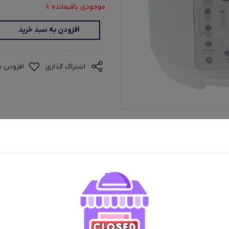
موجودی باقیمانده :1
افزودن به سبد خرید
اشتراک گذاری
افزودن ب
ران