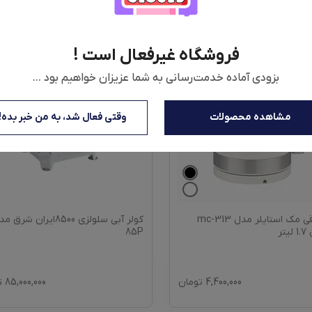
فروشگاه غیرفعال است !
بزودی آماده خدمت‌رسانی به شما عزیزان خواهیم بود ...
مشاهده محصولات
وقتی فعال شد، به من خبر بده!
کتری برقی مک استایلر مدل mc-313
کولر آبی سلولزی 8500ایران شرق
تر
85P
4,400,000
تومان
85,000,000
ت