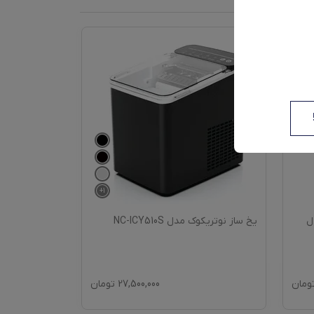
+
1
 مدل
یخ ساز نوتریکوک مدل NC-ICY510S
ومان
27,500,000
تومان