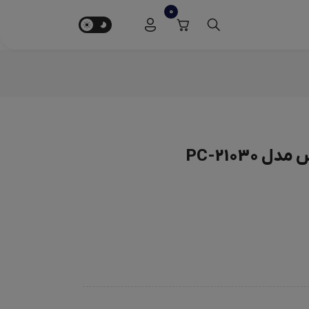
0
PC-21030