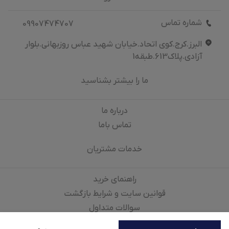
شماره تماس
09907474707
البرز.کرج.کوی اتحاد.خیابان شهید عباس روزبهانی.بلوار
آزادی.پلاک613.طبقه1
ما را بیشتر بشناسید
درباره‌ ما
تماس باما
خدمات مشتریان
راهنمای خرید
قوانین سایت و شرایط بازگشت
سوالات متداول