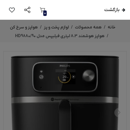
بازگشت
0
خانه
همه محصولات
لوازم پخت و پز
هواپز و سرخ کن
هواپز هوشمند 8.3 لیتری فیلیپس مدل HD9880/90