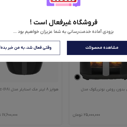
فروشگاه غیرفعال است !
بزودی آماده خدمت‌رسانی به شما عزیزان خواهیم بود ...
مشاهده محصولات
وقتی فعال شد، به من خبر بده!
بدون روغن نوتریکوک مدل
هواپز 8 لیتر مک استایلر مدل Mc-1681
25,000,000
تومان
17,600,000
ت