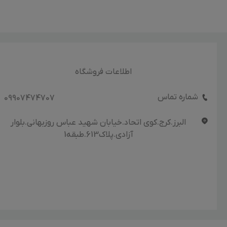
اطلاعات فروشگاه
شماره تماس
09907474707
البرز.کرج.کوی اتحاد.خیابان شهید عباس روزبهانی.بلوار
آزادی.پلاک613.طبقه1