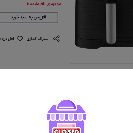
موجودی باقیمانده :1
افزودن به سبد خرید
اشتراک گذاری
افزودن ب
ران