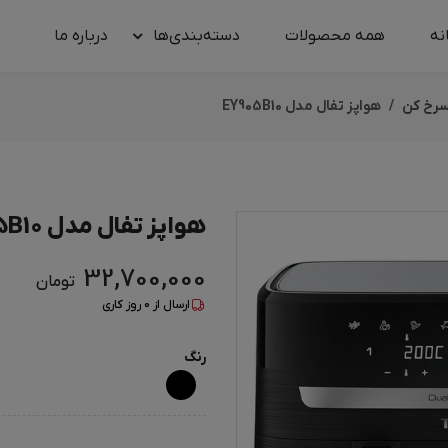
نه
همه محصولات
دسته‌بندی‌ها
درباره‌ ما
سرخ کن
هواپز تفال مدل EY905B10
هواپز تفال مدل EY905B10
32,700,000
تومان
ارسال از
0
روز کاری
رنگ