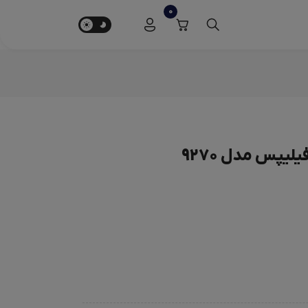
0
یپس مدل 9270