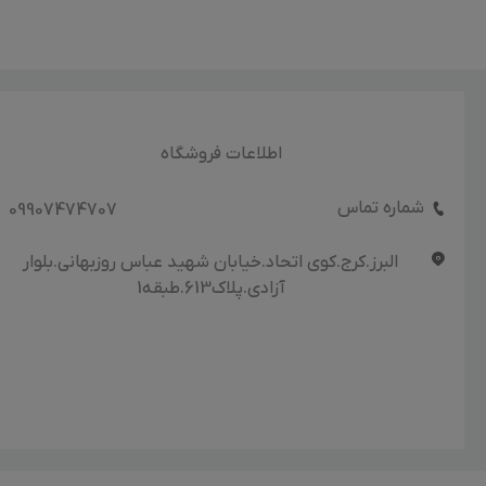
اطلاعات فروشگاه
شماره تماس
09907474707
البرز.کرج.کوی اتحاد.خیابان شهید عباس روزبهانی.بلوار
آزادی.پلاک613.طبقه1