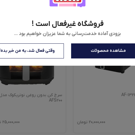
فروشگاه غیرفعال است !
بزودی آماده خدمت‌رسانی به شما عزیزان خواهیم بود ...
مشاهده محصولات
وقتی فعال شد، به من خبر بده!
بدون روغن نوتریکوک مدل
هواپز 8 لیتر مک استایلر مدل Mc-1681
25,000,000
تومان
17,600,000
ت