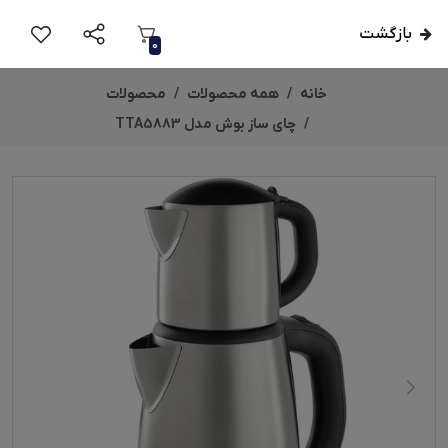
بازگشت
0
خانه
همه محصولات
محصولات
چای ساز بوش مدل TTA5883