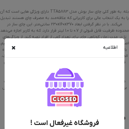
بله، به طور کلی چای ساز بوش مدل TTA5883 دارای ویژگی هایی است که آن
را به یک انتخاب عالی برای کاربرانی که علاقه‌مند به مصرف چای هستند تبدیل
می‌کند. با در نظر گرفتن ابعاد 230x160x370 سانتی‌متر، این چای ساز در
محدوده ظرفیت قابل قبولی از 0.7 تا 1.0 لیتر قرار دارد، که به کاربر اجازه می‌دهد
تا در مدت زمان کوتاهی چای برای تعداد کمی از افراد تهیه کند. از ویژگی‌های
اصلی این چای ساز می‌توان به دستگاه دم کنی با قابلیت جدا شدن، بدون سیم،
اطلاعیه
با قابلیت چرخش 360 درجه، جداره داخلی از جنس استیل ضد زنگ به همراه
المنت حرارتی پنهان، فیلتر ضد رسوب قابل تعویض از جنس استیل ضد زنگ،
قفل ایمنی درپوش، دکمه چراغ دار خاموش/روشن، سوئیچ تنظیم دما روی
دسته (گرم نگه داشتن و به جوش آوردن)، سوییچ خودکار برای به جوش
آوردن، گرم کردن به صورت مستقیم با قرار دادن قوری چای روی کتری،
محافظت از دستگاه در هنگام نبود آب و داغ شدن بیش از حد، دهانه بزرگ
برای سهولت در تمیز کردن و نگهداری آسان برای نگهداری سریع و آسان کابل
اشاره کرد.
محصولات مشابه
فروشگاه غیرفعال است !