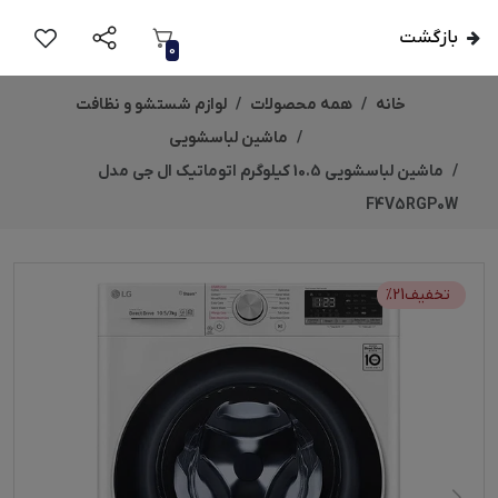
بازگشت
0
خانه
همه محصولات
لوازم شستشو و نظافت
ماشین لباسشویی
ماشین لباسشویی 10.5 کیلوگرم اتوماتیک ال جی مدل
F4V5RGP0W
تخفیف
21
%