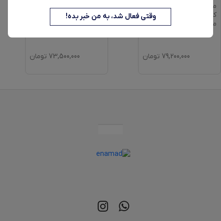
ماشین لباسشویی 8
ماشین لباسشویی 7 کیلو
کیلوگرم اتوماتیک اسنوا
گرم اتوماتیک دوو مدل
وقتی فعال شد، به من خبر بده!
مدل SWM-A8
...
LM-720W
79,200,000
تومان
73,500,000
تومان