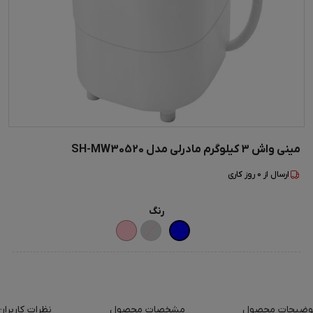
مینی‌ واش 3 کیلوگرم مادرلی مدل SH-MW30520
ارسال از
0
روز کاری
رنگ
وضیحات محصول
مشخصات محصول
نظرات کاربران