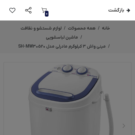
بازگشت
0
خانه
همه محصولات
لوازم شستشو و نظافت
ماشین لباسشویی
مینی‌ واش 3 کیلوگرم مادرلی مدل SH-MW30520