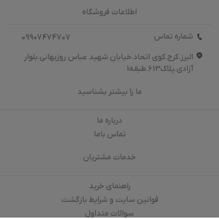
اطلاعات فروشگاه
شماره تماس
09907474707
البرز.کرج.کوی اتحاد.خیابان شهید عباس روزبهانی.بلوار
آزادی.پلاک613.طبقه1
ما را بیشتر بشناسید
درباره‌ ما
تماس باما
خدمات مشتریان
راهنمای خرید
قوانین سایت و شرایط بازگشت
سوالات متداول