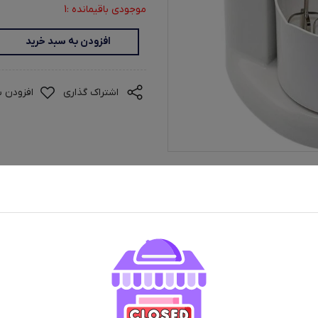
موجودی باقیمانده :1
افزودن به سبد خرید
اشتراک گذاری
افزودن ب
ران