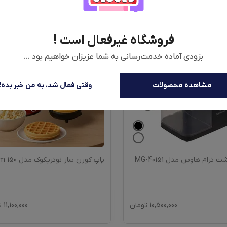
فروشگاه غیرفعال است !
بزودی آماده خدمت‌رسانی به شما عزیزان خواهیم بود ...
مشاهده محصولات
وقتی فعال شد، به من خبر بده!
ترام هاوس مدل MG-40151
پاپ کورن ساز نوتریکوک مدل pm 150
10,500,000
تومان
11,100,000
ت