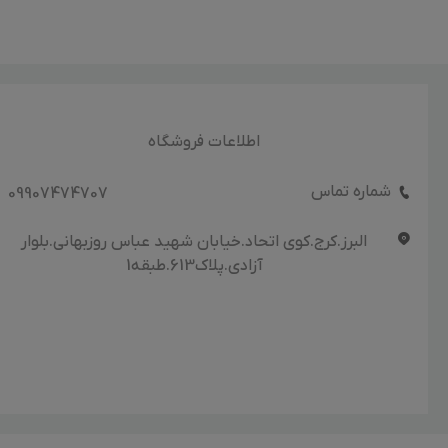
اطلاعات فروشگاه
شماره تماس
09907474707
البرز.کرج.کوی اتحاد.خیابان شهید عباس روزبهانی.بلوار
آزادی.پلاک613.طبقه1