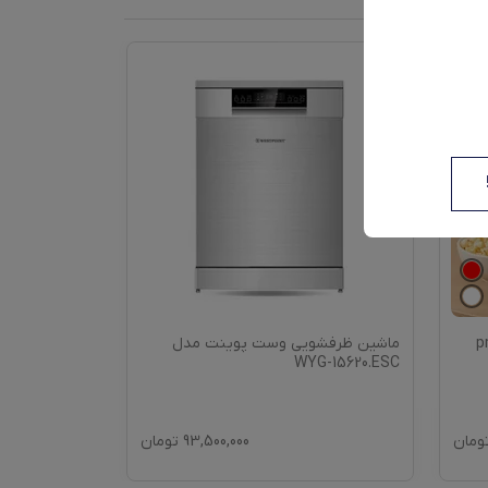
ماشین ظرفشویی وست پوینت مدل
WYG-15620.ESC
ومان
93,500,000
تومان