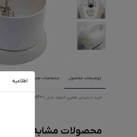
توضیحات محصول
مشخصات محصول
نظرات کارب
اطلاعیه
خرید اینترنتی همزن کنوود مدل HM430 با رنگبندی سفید به همراه مقایسه، بررسی مشخصات و لیست قیمت امروز در فروشگاه اینترنتی دیجی‌فای
محصولات مشابه