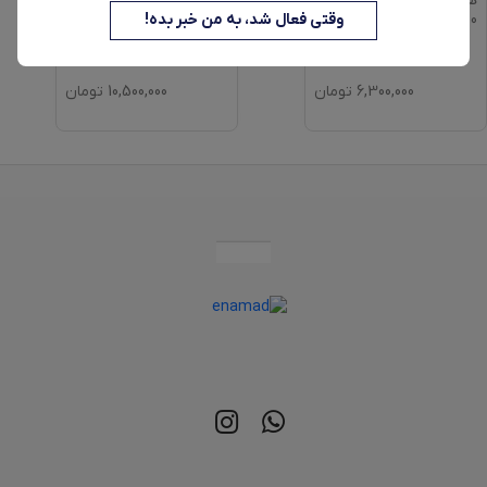
همزن ترام هاوس مدل
چرخ گوشت ترام هاوس
HMB-46400
مدل MG-40151
وقتی فعال شد، به من خبر بده!
6,300,000
تومان
10,500,000
تومان