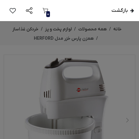
بازگشت
0
خانه
همه محصولات
لوازم پخت و پز
خردکن غذاساز
همزن پارس خزر مدل HERFORD