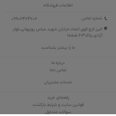
اطلاعات فروشگاه
شماره تماس
09907474707
البرز.کرج.کوی اتحاد.خیابان شهید عباس روزبهانی.بلوار
آزادی.پلاک613.طبقه1
ما را بیشتر بشناسید
درباره‌ ما
تماس باما
خدمات مشتریان
راهنمای خرید
قوانین سایت و شرایط بازگشت
سوالات متداول