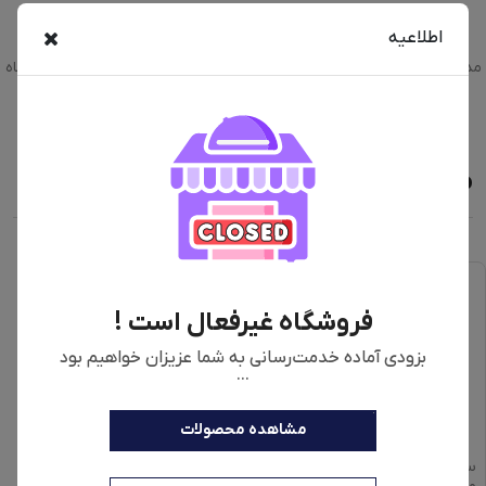
اطلاعیه
خرید اینترنتی مولتی کوکر نینجا مدل ON400UK با رنگبندی نقره ای، نوک
مدادی به همراه مقایسه، بررسی مشخصات و لیست قیمت امروز در فروشگاه
اینترنتی دیجی‌فای
محصولات مشابه
فروشگاه غیرفعال است !
بزودی آماده خدمت‌رسانی به شما عزیزان خواهیم بود
...
مشاهده محصولات
سرخ کن بدون روغن تفال
هواپز تفال مدل