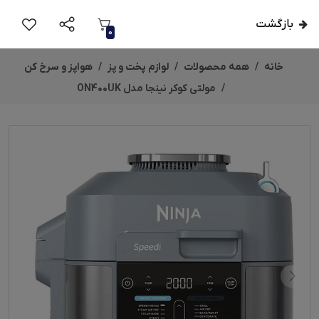
بازگشت
0
خانه
همه محصولات
لوازم پخت و پز
هواپز و سرخ کن
مولتی کوکر نینجا مدل ON400UK