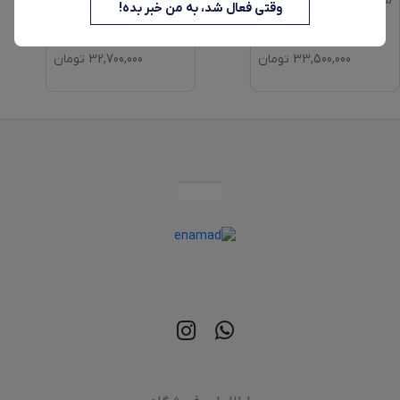
مدل FW501827
EY905B10
وقتی فعال شد، به من خبر بده!
33,500,000
تومان
32,700,000
تومان