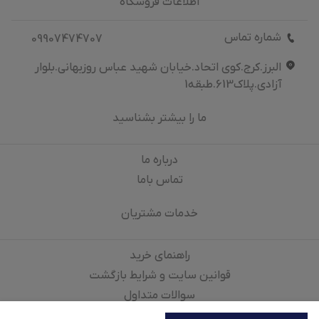
اطلاعات فروشگاه
شماره تماس
09907474707
البرز.کرج.کوی اتحاد.خیابان شهید عباس روزبهانی.بلوار
آزادی.پلاک613.طبقه1
ما را بیشتر بشناسید
درباره‌ ما
تماس باما
خدمات مشتریان
راهنمای خرید
قوانین سایت و شرایط بازگشت
سوالات متداول