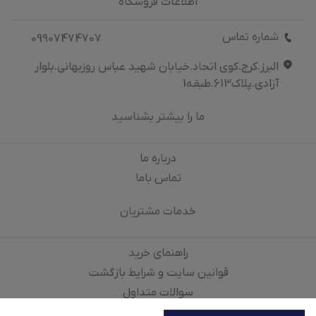
اطلاعات فروشگاه
شماره تماس
09907474707
البرز.کرج.کوی اتحاد.خیابان شهید عباس روزبهانی.بلوار
آزادی.پلاک613.طبقه1
ما را بیشتر بشناسید
درباره‌ ما
تماس باما
خدمات مشتریان
راهنمای خرید
قوانین سایت و شرایط بازگشت
سوالات متداول