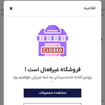
اطلاعیه
خرید اینترنتی سرخ کن بدون روغن هنریچ مدل HFR-8205 با رنگبندی استیل،
مشکی به همراه مقایسه، بررسی مشخصات و لیست قیمت امروز در فروشگاه
اینترنتی دیجی‌فای
محصولات مشابه
فروشگاه غیرفعال است !
بزودی آماده خدمت‌رسانی به شما عزیزان خواهیم بود
...
مشاهده محصولات
هواپز | AF-1322
سرخ کن بدون روغن