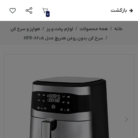
بازگشت
0
خانه
همه محصولات
لوازم پخت و پز
هواپز و سرخ کن
سرخ کن بدون روغن هنریچ مدل HFR-8205