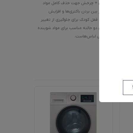
نرژی برای کاهش مصرف برق و آب، آبکشی + چرخش جهت حذف کامل مواد
وو مدل LM-990W به تکنولوژی نانو سیلور هم مجهز شده است که باعث از بین بردن باکتری‌ها و افزایش
د. این مدل دارای قفل کودک برای جلوگیری از تغییر
تمالی و جاپودری دو حالته مناسب برای مواد شوینده