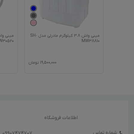
وگرم اتوماتیک
مینی‌ واش 3.8 کیلوگرم مادرلی مدل SH-
W30520
MW38810
105,
تومان
19,500,000
تومان
اطلاعات فروشگاه
شماره تماس
09907474707