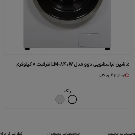
ماشین لباسشویی دوو مدل LM-840W ظرفیت 8 کیلوگرم
ارسال از
2
روز کاری
رنگ
وضیحات محصول
مشخصات محصول
نظرات کاربران