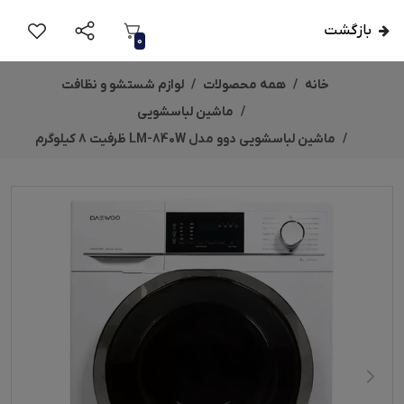
بازگشت
0
خانه
همه محصولات
لوازم شستشو و نظافت
ماشین لباسشویی
ماشین لباسشویی دوو مدل LM-840W ظرفیت 8 کیلوگرم