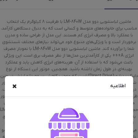
ماشین لباسشویی دوو مدل LM-840W با ظرفیت 8 کیلوگرم یک انتخاب
مناسب برای خانواده‌های متوسط و کسانی است که به دنبال دستگاهی کارآمد،
با عملکرد بالا و مصرف انرژی کم هستند. این مدل از طراحی ساده و مدرن
برخوردار است و با ویژگی‌های متنوع خود می‌تواند نیازهای مختلف شستشوی
شما را برآورده کند. ماشین لباسشویی دوو مدل LM-840W با نمودار مصرف
انرژی A+++ یکی از کارآمدترین مدل‌ها از نظر مصرف برق است. این ویژگی
باعث می‌شود که با استفاده از آن، هزینه‌های انرژی کاهش یابد و عملکرد
بهینه‌ای در طول زمان داشته باشید. همچنین، موتور این دستگاه از نوع
دایرکت درایو (Direct Drive) است که موجب کاهش سروصدا و لرزش در حین
شستشو می‌شود. این ماشین لباسشویی دارای سرعت چرخش موتور 1400 دور
اطلاعیه
در دقیقه است که برای شستشوی سریع و مؤثر لباس‌ها بسیار مناسب است.
ظرفیت 8 کیلوگرم دیگ دستگاه هم برای شستشوی تعداد زیادی لباس به طور
هم‌زمان مناسب و برای خانواده‌های متوسط یا افرادی که نیاز به شستشوی
حجم زیادی از لباس دارند، ایده‌آل است. ماشین لباسشویی دوو مدل LM-840W
به 15 برنامه شستشوی مختلف مجهز است که شامل حالت شستشوی سریع،
لکه بری و حالت شستشوی با بخار است. این ویژگی‌ها به شما این امکان را
می‌دهند که بسته به نوع لباس و میزان کثیفی آن‌ها، بهترین برنامه شستشو
را انتخاب کنید. همچنین، قابلیت تنظیم دما به شما این امکان را می‌دهد که