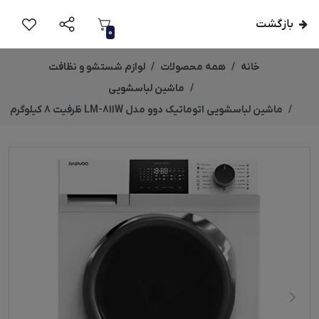
بازگشت
0
خانه
همه محصولات
لوازم شستشو و نظافت
ماشین لباسشویی
ماشین لباسشویی اتوماتیک دوو مدل LM-811W ظرفیت 8 کیلوگرم