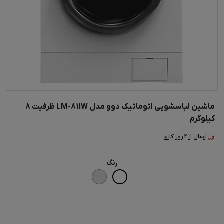
ماشین لباسشویی اتوماتیک دوو مدل LM-811W ظرفیت 8
کیلوگرم
ارسال از
2
روز کاری
رنگ