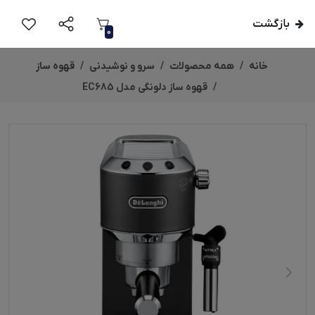
بازگشت
0
خانه
همه محصولات
سرو و نوشیدنی
قهوه ساز
قهوه ساز دلونگی مدل EC685