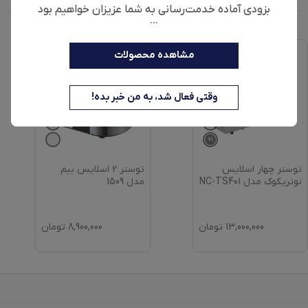
بزودی آماده خدمت‌رسانی به شما عزیزان خواهیم بود
...
مشاهده محصولات
وقتی فعال شد، به من خبر بده!
+
1
توستر چهار اسلایس
توستر 2 اسلایس بیم
نوتریکوک مدل NC-TS401
مدل 1509
13,000,000
تومان
8,900,000
تومان