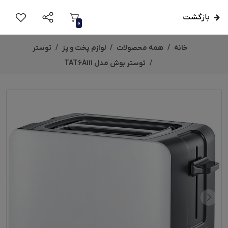
بازگشت
0
خانه
همه محصولات
لوازم پخت و پز
توستر
توستر بوش مدل TAT6A111