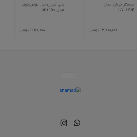
توستر بوش مدل
پاپ کورن ساز نوتریکوک
TAT6A111
مدل pm 150
13,000,000
تومان
11,100,000
تومان