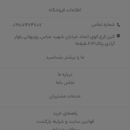
اطلاعات فروشگاه
شماره تماس
09907474707
البرز.کرج.کوی اتحاد.خیابان شهید عباس روزبهانی.بلوار
آزادی.پلاک613.طبقه1
ما را بیشتر بشناسید
درباره‌ ما
تماس باما
خدمات مشتریان
راهنمای خرید
قوانین سایت و شرایط بازگشت
سوالات متداول