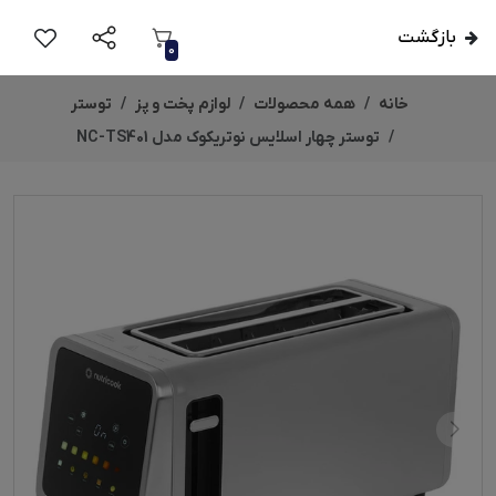
بازگشت
0
خانه
همه محصولات
لوازم پخت و پز
توستر
توستر چهار اسلایس نوتریکوک مدل NC-TS401