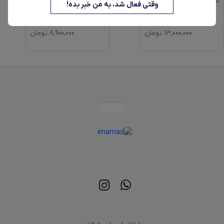
نوتریکوک مدل NC-TS401
مدل 1509
وقتی فعال شد، به من خبر بده!
13,000,000
تومان
8,900,000
تومان