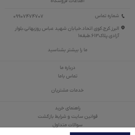
اطلاعات فروشگاه
شماره تماس
09907474707
البرز.کرج.کوی اتحاد.خیابان شهید عباس روزبهانی.بلوار
آزادی.پلاک613.طبقه1
ما را بیشتر بشناسید
درباره‌ ما
تماس باما
خدمات مشتریان
راهنمای خرید
قوانین سایت و شرایط بازگشت
سوالات متداول