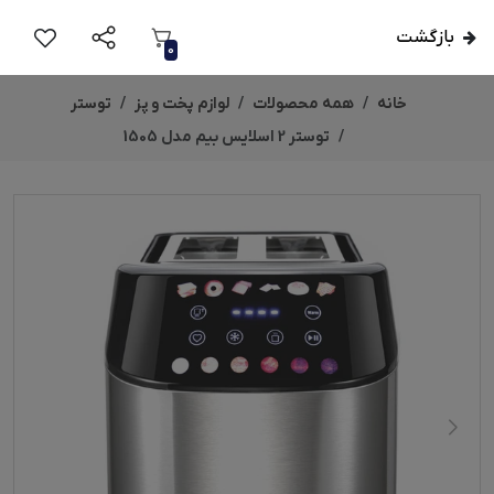
بازگشت
0
خانه
همه محصولات
لوازم پخت و پز
توستر
توستر 2 اسلایس بیم مدل 1505