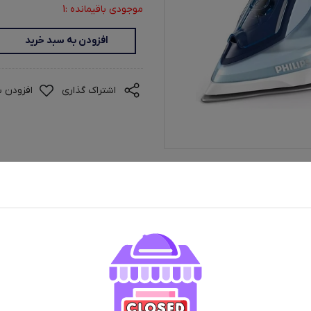
موجودی باقیمانده :1
افزودن به سبد خرید
اشتراک گذاری
افزودن ب
ران