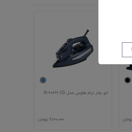
اتو بخار ترام هاوس مدل SI-60222 CD
بخارگر 2980 وات تفال مدل QT1510 G0
ومان
9,200,000
تومان