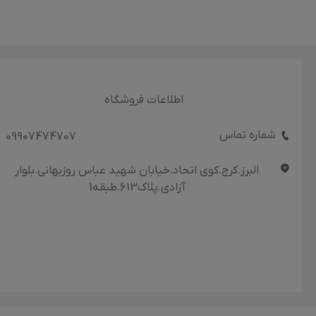
اطلاعات فروشگاه
شماره تماس
09907474707
البرز.کرج.کوی اتحاد.خیابان شهید عباس روزبهانی.بلوار
آزادی.پلاک613.طبقه1