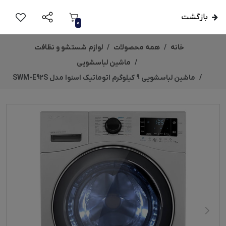
بازگشت
0
خانه
همه محصولات
لوازم شستشو و نظافت
ماشین لباسشویی
ماشین لباسشویی 9 کیلوگرم اتوماتیک اسنوا مدل SWM-E92S