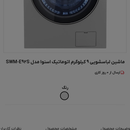
ماشین لباسشویی 9 کیلوگرم اتوماتیک اسنوا مدل SWM-E92S
ارسال از
0
روز کاری
رنگ
وضیحات محصول
مشخصات محصول
نظرات کاربران