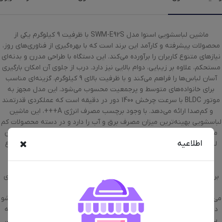
ماشین لباسشویی اسنوا مدل SWM-E92S با ظرفیت 9 کیلوگرم یکی از
محصولات پیشرفته و کارآمد این برند است که با بهره‌گیری از فناوری‌های روز،
نیازهای متنوع کاربران را برآورده می‌کند. این دستگاه با طراحی مدرن و بدنه‌ای
مستحکم، علاوه بر زیبایی، دوام بالایی نیز دارد. درب از جلوی آن امکان بارگیری
آسان لباس‌ها را فراهم می‌کند و با ظرفیت بالای 9 کیلوگرم، گزینه‌ای مناسب
برای خانواده‌های متوسط و پرجمعیت محسوب می‌شود. این مدل مجهز به
موتور BLDC با سرعت چرخش 1400 دور در دقیقه است که عملکردی قدرتمند
و کم‌صدا ارائه می‌دهد. با وجود برچسب مصرف انرژی A+++، این ماشین
لباسشویی بهینه‌ترین میزان مصرف برق و آب را دارد و در دسته محصولات کم‌
مصرف قرار می‌گیرد. یکی از قابلیت‌های مهم این دستگاه، امکان اضافه کردن
اطلاعیه
لباس در حین شست‌وشو است که به کاربر اجازه می‌دهد حتی پس از شروع
فرآیند شست‌وشو، لباس‌های جا مانده را به داخل دستگاه اضافه کند. این
ماشین لباسشویی به 14 برنامه شست‌وشو مجهز شده است که شامل
برنامه‌های مختلفی مانند شست‌وشوی سریع، آبکشی و چرخش، شست‌وشوی
هوشمند و برنامه شستشوی به صرفه می‌شود. این تنوع برنامه‌ها باعث
می‌شود تا بتوان لباس‌هایی با جنس‌های مختلف را با دقت بیشتری شست‌وشو
داد. از دیگر ویژگی‌های کاربردی این مدل، قابلیت اتصال به اینترنت است که
به کاربران امکان کنترل از راه دور و برنامه‌ریزی دقیق شست‌وشو را می‌دهد.