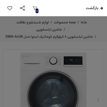
بازگشت
0
خانه
همه محصولات
لوازم شستشو و نظافت
ماشین لباسشویی
ماشین لباسشویی 8 کیلوگرم اتوماتیک اسنوا مدل SWM-A81W