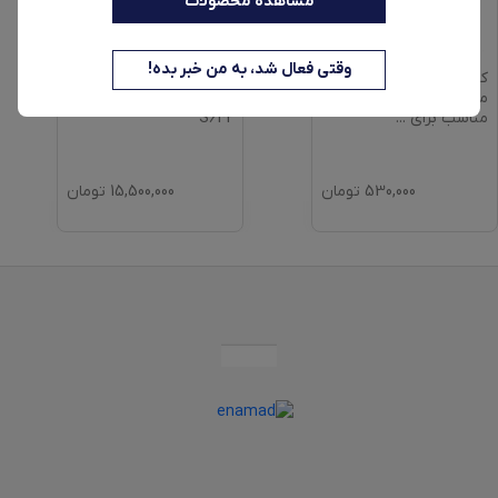
مشاهده محصولات
وقتی فعال شد، به من خبر بده!
کیسه جاروبرقی بوش
آبسردکن بنس مدل BW-
مدل GALL کد 17000940
S642
مناسب برای
...
530,000
تومان
15,500,000
تومان