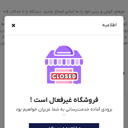
موهای گوش و بینی خود را به آسانی اصلاح نمایید. دستگاه را تا حداکثر 0.5
سانتی متر داخلی بینی کرده و به آرامی بچرخانید .قبل از اصلاح موهای داخل
گوش وبینی از تمیز بودن مجرای گوش و بینی مطمئن شوید . سیستم محافظ
اطلاعیه
پوست، برای جلوگیری از تماس مستقیم تیغه ها با سطح پوست، کشیده شدن
و یا جاماندن موها. دارای تیغه های نوآورانه PresicionTrim با امکان برش از
هر دو طرف و پیرایش آسان و کارآمد بدون بریدگی . طراحی ارگونومیک و راحتی
قرار گیری در دست، بدون امکان لغزش.
محصولات مشابه
فروشگاه غیرفعال است !
بزودی آماده خدمت‌رسانی به شما عزیزان خواهیم بود
...