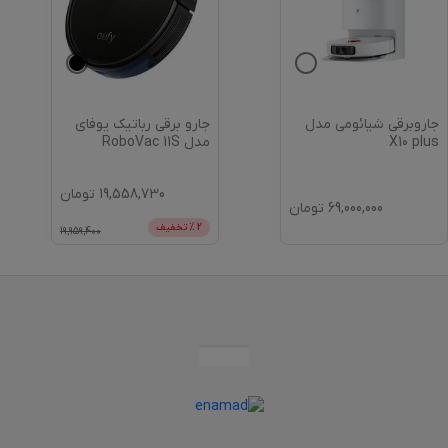
جاروبرقی شیائومی مدل
جارو برقی رباتیک یوفای
X10 plus
مدل RoboVac 11S
19,558,730
تومان
69,000,000
تومان
2
% تخفیف
19,959,400