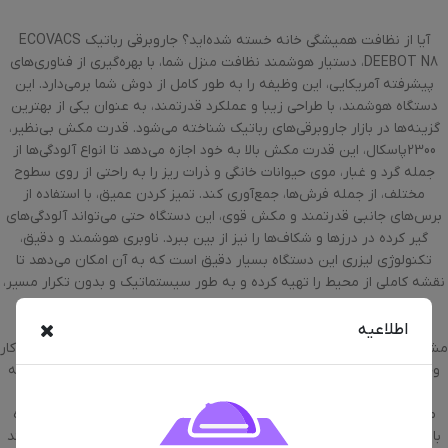
آیا از نظافت همیشگی خانه خسته شده‌اید؟ جاروبرقی رباتیک ECOVACS
DEEBOT N8، دستیار هوشمند نظافت منزل شما، با بهره‌گیری از فناوری‌های
پیشرفته آمریکایی، این وظیفه را به طور کامل از دوش شما برمی‌دارد. این
دستگاه هوشمند، با طراحی زیبا و عملکرد قدرتمند، به عنوان یکی از بهترین
گزینه‌ها در بازار جاروبرقی‌های رباتیک شناخته می‌شود. قدرت مکش بی‌نظیر،
2300پاسکال، این قدرت مکش بالا به خود اجازه می‌دهد تا انواع آلودگی‌ها از
جمله گرد و غبار، موی حیوانات خانگی و ذرات ریز را به راحتی از روی سطوح
مختلف، از جمله فرش‌ها، جمع‌آوری کند. تمیز کردن عمیق، با استفاده از
برس‌های جانبی قدرتمند و مکش قوی، این دستگاه حتی می‌تواند آلودگی‌های
گیر کرده در درزها و شکاف‌ها را نیز از بین ببرد. ناوبری هوشمند و دقیق،
تکنولوژی لیزری این دستگاه بسیار دقیق است که به آن امکان می‌دهد تا
نقشه کاملی از محیط را تهیه کرده و به طور سیستماتیک و بدون تکرار مسیر،
خانه را تمیز کند. تعیین مناطق ممنوعه، با استفاده از اپلیکیشن همراه،
می‌توانید به راحتی مناطقی را که نمی‌خواهید جاروبرقی به آن‌ها وارد شود،
اطلاعیه
مشخص کنید. برنامه‌ریزی نظافت، امکان تنظیم زمان‌بندی برای نظافت خودکار
وجود دارد تا بتوانید در هر زمانی که می‌خواهید، خانه‌ای تمیز و مرتب داشته
باشید. باتری قدرتمند، با یک بار شارژ کامل، تا 110 دقیقه به طور مداوم کار
می‌کند و به صورت خودکار به پایه شارژ باز می‌گردد. صدای کم این دستگاه
باعث می‌شود که در هنگام کار مزاحمتی برای شما ایجاد نکند. تمیز کردن چند