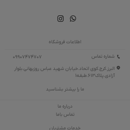
اطلاعات فروشگاه
شماره تماس
09907474707
البرز.کرج.کوی اتحاد.خیابان شهید عباس روزبهانی.بلوار
آزادی.پلاک613.طبقه1
ما را بیشتر بشناسید
درباره‌ ما
تماس باما
خدمات مشتریان