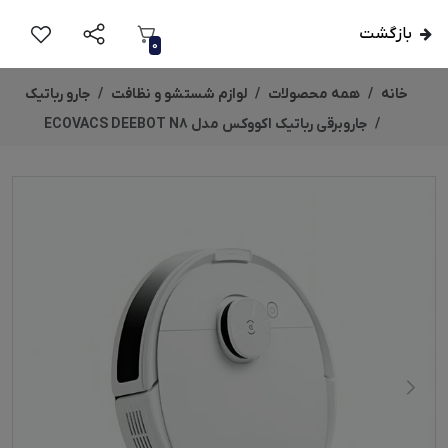
بازگشت
0
خانه
همه محصولات
لوازم شستشو و نظافت
جارو رباتیک
جاروبرقی رباتیک اکووکس مدل ECOVACS DEEBOT N8