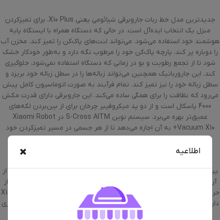
جدیدترین مدل خط ربات جاروبرقی شیائومی یعنی X10 Plus، برای تمیزکردن
منزل یک انتخاب ایده‌آل است. در حالی که دستگاه همراه با ایستگاه پایه
هوشمند خود استفاده می‌شود، می‌تواند لنت‌های پاک‌کن را تمیز کند، مخزن آب
را دوباره پر کند، پارچه پاک‌کن خود را مرطوب نگه دارد و به‌طور خودکار خشک
شود تا از تجمع رطوبت و بو در زمانی که دستگاه استفاده نمی‌شود، جلوگیری
کند. این جارورباتیک همچنین می‌تواند زباله‌ها را در سطل زباله خود بریزد و
سطل زباله خود را نیز تمیز کند. تمام فرآیند به صورت اتوماسیون کامل پیش
می‌رود که نظافت را برای همگی ساده می‌کند. این جاروبرقی دارای قدرت مکش
4000 پاسکال است و از دو پد میکروفیبر چرخان برای از بین‌بردن لکه‌های
عمیق‌تر بهره می‌برد. سیستم نوین S-Cross AITM در Xiaomi Robot
Vacuum X10+ به آن اجازه می‌دهد تا از هر جسمی در مسیر تمیزکردن خود
اجتناب کند و در عین حال وظیفه اصلی خود را انجام دهد. برای تشخیص
هدف، دستگاه علاوه بر این دارای یک لیزر دو خطی و یک دوربین RGB هم
اطلاعیه
هست. X10 Plus در ارتباط با ناوبری LDS، بدون در نظرگرفتن اندازه و
پیکربندی محل سکونت، یک مسیر تمیزکردن کارآمد را برنامه‌ریزی می‌کند و از
آن جا که دارای گواهینامه TÜV Rheinland برای امنیت سایبری و حفاظت از
حریم خصوصی است، خیالتان از بابت حریم شخصی راحت خواهد بود. X10 Plus
دارای یک ایستگاه اتصال خودکار است که می‌تواند سطل زباله 350 میلی‌لیتری
را در کمتر از 10 ثانیه در سطل 2.5 لیتری بزرگ‌تر خالی کند. ایستگاه پایه