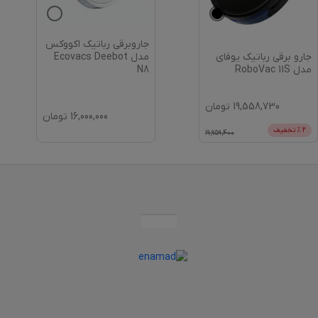
جاروبرقی رباتیک اکووکس
جارو برقی رباتیک یوفای
مدل Ecovacs Deebot
مدل RoboVac 11S
N8
19,558,730
تومان
16,000,000
تومان
2
% تخفیف
19,959,400