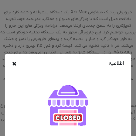
جاروبرقی رباتیک شیائومی X20 Max یک دستگاه پیشرفته و همه کاره برای
نظافت منزل است که با ویژگی‌های متنوع و عملکرد قدرتمند خود، تجربه
تمیزکاری را به سطح جدیدی ارتقا می‌دهد. درادامه ویژگی های این جارو را
بررسی خواهیم کرد. این جاروبرقی مجهز به یک ایستگاه تخلیه خودکار است که
به طور خودکار گرد و غبار را تخلیه کرده و پدهای جاروبرقی را تمیز و خشک
می‌کند. هر 10 ثانیه تخلیه می کند، کیسه گرد و غبار 2.5 لیتری دارد و ذخیره
زباله تا 75 روز در ایستگاه شارژ به شما این امکان را می‌دهد که برای مدت
طولانی‌تری نگران تعویض کیسه گرد و غبار یا شستن پدهای جاروبرقی نباشید.
اطلاعیه
همچنین دارای قابلیت خود تمیزکنندگی خودکار است و با مخزن 4 لیتری آب
تمیز+ 3.8 لیتری آب کثیف، تا 200 متر مربع را به طور کامل تمیز می کند.
همچین کیسه گرد غبار به حجم 2.5 لیتر دارد. قابلیت شستشوی خودکار پد
جاروبرقی با آب گرم 55 درجه سانتیگراد و خشک کردن با صدای کم در 3
ساعت، تضمین می‌کند که پدها همیشه تمیز و آماده استفاده باشند. این
ویژگی به ویژه برای افرادی که دارای حیوانات خانگی هستند یا آلرژی دارند،
بسیار مفید است. با قدرت مکش 8000Pa، این جاروبرقی قادر به جمع‌آوری انواع
آلودگی‌ها از جمله مو، ذرات ریز گرد و غبار و حتی زباله‌های بزرگ‌تر است. امکان
کنترل جاروبرقی از طریق برنامه تلفن همراه,کنترل از طریق دستیارهای صوتی
گوگل اسیستانت و الکسا