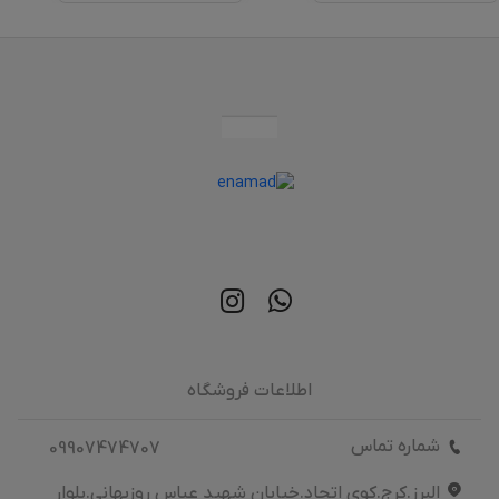
اطلاعات فروشگاه
شماره تماس
09907474707
البرز.کرج.کوی اتحاد.خیابان شهید عباس روزبهانی.بلوار