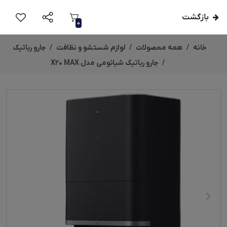
بازگشت
0
خانه
همه محصولات
لوازم شستشو و نظافت
جارو رباتیک
جارو رباتیک شیائومی مدل X20 MAX