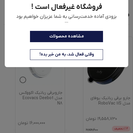
فروشگاه غیرفعال است !
محصولات مشابه
بزودی آماده خدمت‌رسانی به شما عزیزان خواهیم بود
...
مشاهده محصولات
وقتی فعال شد، به من خبر بده!
جاروبرقی رباتیک اکووکس
جارو برقی رباتیک یوفای
مدل Ecovacs Deebot
مدل RoboVac 11S
N8
19,558,730
تومان
16,000,000
تومان
2
% تخفیف
19,959,400