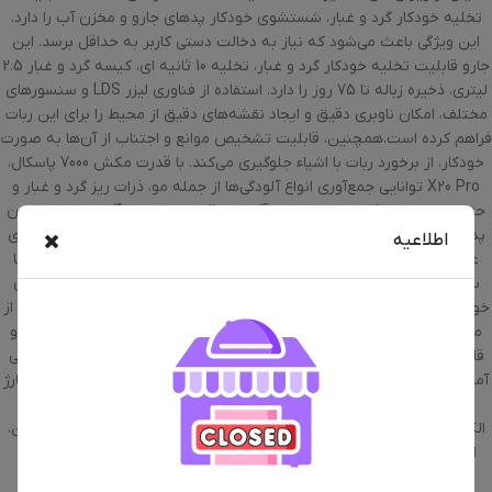
تخلیه خودکار گرد و غبار، شستشوی خودکار پدهای جارو و مخزن آب را دارد.
این ویژگی باعث می‌شود که نیاز به دخالت دستی کاربر به حداقل برسد. این
جارو قابلیت تخلیه خودکار گرد و غبار، تخلیه 10 ثانیه ای، کیسه گرد و غبار 2.5
لیتری، ذخیره زباله تا 75 روز را دارد. استفاده از فناوری لیزر LDS و سنسورهای
مختلف، امکان ناوبری دقیق و ایجاد نقشه‌های دقیق از محیط را برای این ربات
فراهم کرده است.همچنین، قابلیت تشخیص موانع و اجتناب از آن‌ها به صورت
خودکار، از برخورد ربات با اشیاء جلوگیری می‌کند. با قدرت مکش 7000 پاسکال،
X20 Pro توانایی جمع‌آوری انواع آلودگی‌ها از جمله مو، ذرات ریز گرد و غبار و
حتی زباله‌های بزرگ‌تر را دارد. دارای 4 سطح قدرت مکش و 4 حالت تمیز کردن
پدهای جارو برقی چرخان دوگانه و قابلیت تنظیم میزان آب، امکان شستشوی
اطلاعیه
عمیق سطوح مختلف را فراهم می‌کنند. همچنین، قابلیت تشخیص فرش با
سنسور اولتراسونیک با پدهای جارو برقی خودکار 10 میلی متری و بلند کردن
خودکار پدها از روی فرش، از خیس شدن فرش جلوگیری می‌کند. بهره مندی از
مخزن 4 لیتری آب تمیز + 3.8 لیتری آب کثیف، 2 تنظیم سفارشی شستشو و
قابلیت خود تمیزکنندگی و خشک شدن در عرض 3 ساعت.با باتری 5200 میلی
آمپر ساعتی، X20 Pro قادر است تا مساحت بزرگی را تا 160 دقیقه با یک بار شارژ
تمیز کند. پشتیبانی از دستیارهای صوتی مانند گوگل اسیستانت و آمازون
الکسا، امکان کنترل ربات از طریق دستورات صوتی را فراهم می‌کند. همچنین،
اپلیکیشن همراه این ربات امکان تنظیم برنامه‌های تمیزکاری، ایجاد مناطق
ممنوعه و نظارت بر عملکرد ربات را به کاربر می‌دهد.