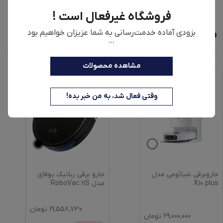
فروشگاه غیرفعال است !
محصولات مشابه
بزودی آماده خدمت‌رسانی به شما عزیزان خواهیم بود
...
مشاهده محصولات
وقتی فعال شد، به من خبر بده!
جاروبرقی شیائومی مدل
جارو برقی رباتیک یوفای
X10 plus
مدل RoboVac 11S
19,558,730
تومان
69,000,000
تومان