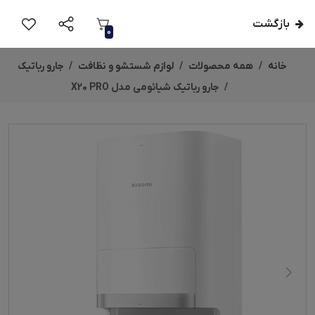
بازگشت
0
خانه
همه محصولات
لوازم شستشو و نظافت
جارو رباتیک
جارو رباتیک شیائومی مدل X20 PRO