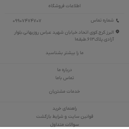
اطلاعات فروشگاه
شماره تماس
09907474707
البرز.کرج.کوی اتحاد.خیابان شهید عباس روزبهانی.بلوار
آزادی.پلاک613.طبقه1
ما را بیشتر بشناسید
درباره‌ ما
تماس باما
خدمات مشتریان
راهنمای خرید
قوانین سایت و شرایط بازگشت
سوالات متداول