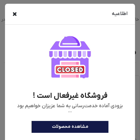
خرید اینترنتی مخلوط کن نینجا مدل BC151EUBK با رنگبندی سرمه ای،
اطلاعیه
خاکستری، سفید به همراه مقایسه، بررسی مشخصات و لیست قیمت امروز در
فروشگاه اینترنتی دیجی‌فای
محصولات مشابه
فروشگاه غیرفعال است !
بزودی آماده خدمت‌رسانی به شما عزیزان خواهیم بود
...
مشاهده محصولات
جارو شارژی هوشمند