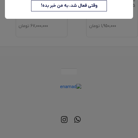
شیکر مدل cubo گنجایش
شیائومی مدل
0.35 لیتر
وقتی فعال شد، به من خبر بده!
w10truclean pro
1,950,000
تومان
67,000,000
تومان