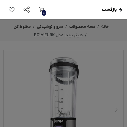
بازگشت
0
خانه
همه محصولات
سرو و نوشیدنی
مخلوط کن
شیکر نینجا مدل BC151EUBK